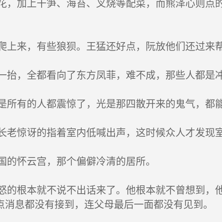
，加上干笋、海苔、叉烧等配菜，而熊泽心则点的
上来，有些狼狈。王猛还好点，阮放他们还过来
抬，全都看向了东方凤菲，难不成，那些人都是
所有的人都震惊了，光是那四散开来的鬼气，都能
老惊讶的指着室内低喊出声，这时候众人才发现室
国的怀云宫，那个偏僻冷清的居所。
的根本就不说不出话来了。他根本就不曾想到，他
点消息都没有接到，连父母最后一面都没有见到。