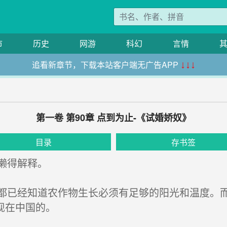
市
历史
网游
科幻
言情
追看新章节，下载本站客户端无广告APP
↓↓↓
第一卷 第90章 点到为止-《试婚娇奴》
目录
存书签
懒得解释。
已经知道农作物生长必须有足够的阳光和温度。而
现在中国的。