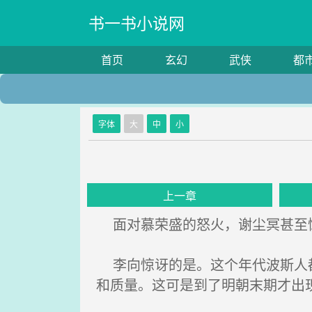
书一书小说网
首页
玄幻
武侠
都
字体
大
中
小
上一章
面对慕荣盛的怒火，谢尘冥甚至
李向惊讶的是。这个年代波斯人都
和质量。这可是到了明朝末期才出