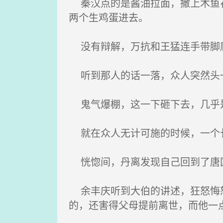
秦汉点的是酱油拉面，撒上木鱼花
两个生鸡蛋进去。
没有辩解，万抗和王猛连手带脚爬
听到那人的话一落，众人突然头一
鬼气爆棚，这一下砸下去，几乎是
就在众人无计可施的时候，一个长
恍惚间，丹离发现自己回到了唐
余丰庆听到大伯的讲述，狂怒悔怒
的，还害得父母提前离世，而他一