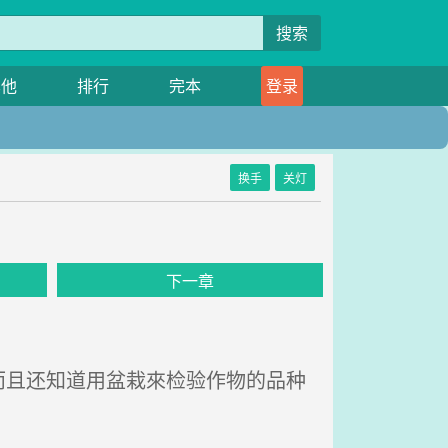
搜索
其他
排行
完本
登录
换手
关灯
下一章
且还知道用盆栽來检验作物的品种