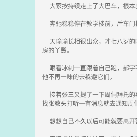
大家按持续走上了大巴车，根本
奔驰稳稳停在教学楼前，后车门打
天瑜瑜长相很出众，才七八岁的时
房的丫鬟。
眼看冰刺一直跟着自己跑，郝宇不
他不再一味的去躲避它们。
接着张三又提了一下周侗拜托的事
找张教头打听一有消息就去通知周
想想自己不久以后可能就要离开警