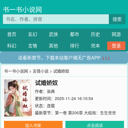
书一书小说网
搜索
首页
玄幻
武侠
都市
历史
网游
科幻
言情
其他
排行
完本
登录
追看新章节，下载本站客户端无广告APP
↓↓↓
书一书小说网
>
言情小说
> 试婚娇奴
试婚娇奴
作者：
染典
更新时间：2025-11-24 16:10:54
状态：连载
最新章节：
第一卷 第206章 大结局：生生世世
加入书架
点击阅读