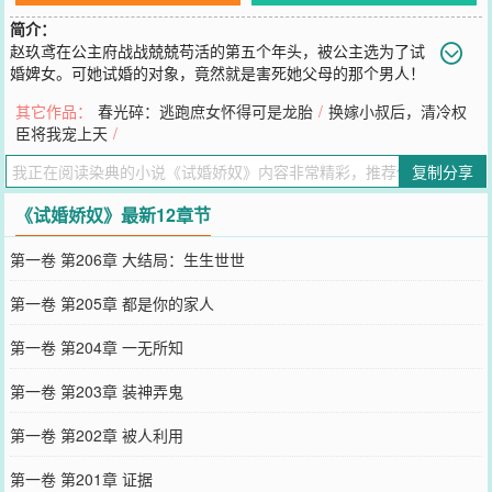
简介：
赵玖鸢在公主府战战兢兢苟活的第五个年头，被公主选为了试
婚婢女。可她试婚的对象，竟然就是害死她父母的那个男人！
如今那男人已经摇身一变，成为名震沙场的将军。试婚那日，他甚至
其它作品：
春光碎：逃跑庶女怀得可是龙胎
/
换嫁小叔后，清冷权
没有认出她来。公主之命难违，赵玖鸢想着试婚结束之后两人便再无
臣将我宠上天
/
瓜葛。可没想到，接二连三地发生了不少事件，让两人的关系愈发紧
密。这男人总是阴魂不散，赵玖鸢想不清缘由。直到后来，赵玖鸢才
复制分享
明白，他靠近她，是为了多年以前的一桩旧案……
您要是觉得《
试婚娇奴
》还不错的话请不要忘记向您QQ群和微博微信
《试婚娇奴》最新12章节
里的朋友推荐哦！
第一卷 第206章 大结局：生生世世
第一卷 第205章 都是你的家人
第一卷 第204章 一无所知
第一卷 第203章 装神弄鬼
第一卷 第202章 被人利用
第一卷 第201章 证据