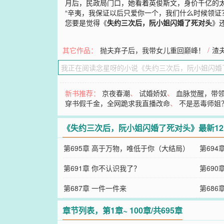
月后，民政局门口，她看着英俊斯文，身价千亿的太
“辛夷，我保证以后只爱你一个，我们什么时候领证
您要是觉得《
失约三次后，阮小姐闪婚了死对头
》
其它作品：
抛夫弃子后，我带女儿重回巅峰！
/
渣
新书推荐：
京夜春潮
、
试婚娇奴
、
血脉觉醒，带
穿书假千金，全网跪求我直播改命
、
不是恶毒师姐
《失约三次后，阮小姐闪婚了死对头》最新1
第695章 高于万物，唯低于你（大结局）
第694
第691章 你不认识我了？
第690
第687章 一件一件来
第686
章节列表，第1章~ 100章/共695章