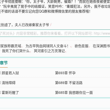
子爷彻底傻眼：“你，太子爷，大龄剩男，催婚？！”而就在她夜夜被便
？”阮辛夷晃了晃手中的结婚证，笑意吟吟：“重婚犯法，另外，我不收垃圾
还不错的话请不要忘记向您QQ群和微博微信里的朋友推荐哦！
夫别虐了，夫人已改嫁秦家太子爷
/
领家族称霸灵域
、
为古早狗血网球同人文奋斗！
、
欲色臣服
、
在深渊图
？我死了你们哭什么
、
冥河索引之万灵簿记
、
2章节
章 顾星若入狱
第693章 怀孕
章 清除障碍
第689章 不留活路
章 霍斯珩醒了
第685章 我想跟你见一面