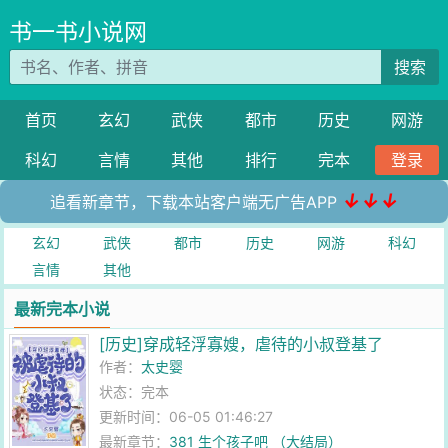
书一书小说网
搜索
首页
玄幻
武侠
都市
历史
网游
科幻
言情
其他
排行
完本
登录
↓↓↓
追看新章节，下载本站客户端无广告APP
玄幻
武侠
都市
历史
网游
科幻
言情
其他
最新完本小说
[历史]穿成轻浮寡嫂，虐待的小叔登基了
作者：
太史婴
状态：完本
更新时间：06-05 01:46:27
最新章节：
381 生个孩子吧 （大结局）