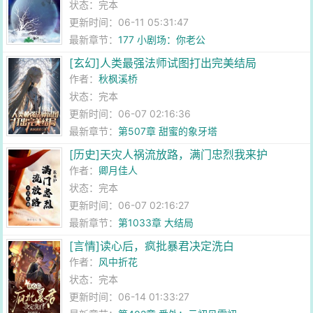
状态：完本
更新时间：06-11 05:31:47
最新章节：
177 小剧场：你老公
[玄幻]人类最强法师试图打出完美结局
作者：
秋枫溪桥
状态：完本
更新时间：06-07 02:16:36
最新章节：
第507章 甜蜜的象牙塔
[历史]天灾人祸流放路，满门忠烈我来护
作者：
卿月佳人
状态：完本
更新时间：06-07 02:16:27
最新章节：
第1033章 大结局
[言情]读心后，疯批暴君决定洗白
作者：
风中折花
状态：完本
更新时间：06-14 01:33:27