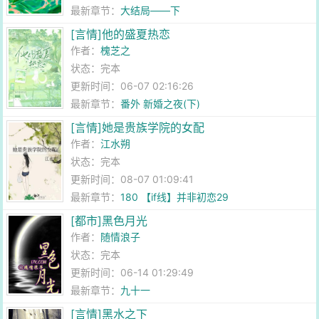
最新章节：
大结局——下
[言情]他的盛夏热恋
作者：
槐芝之
状态：完本
更新时间：06-07 02:16:26
最新章节：
番外 新婚之夜(下)
[言情]她是贵族学院的女配
作者：
江水朔
状态：完本
更新时间：08-07 01:09:41
最新章节：
180 【if线】并非初恋29
[都市]黑色月光
作者：
随情浪子
状态：完本
更新时间：06-14 01:29:49
最新章节：
九十一
[言情]黑水之下