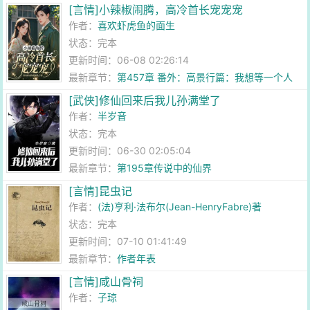
[言情]小辣椒闹腾，高冷首长宠宠宠
作者：
喜欢虾虎鱼的面生
状态：完本
更新时间：06-08 02:26:14
最新章节：
第457章 番外：高景行篇：我想等一个人
[武侠]修仙回来后我儿孙满堂了
作者：
半岁音
状态：完本
更新时间：06-30 02:05:04
最新章节：
第195章传说中的仙界
[言情]昆虫记
作者：
(法)亨利·法布尔(Jean-HenryFabre)著
状态：完本
更新时间：07-10 01:41:49
最新章节：
作者年表
[言情]咸山骨祠
作者：
子琼