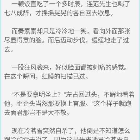
一顿饭直吃了一个多时辰，连范先生也喝了
七八成醉，才摇摇晃晃的各自回去歇息。
而秦素素却只是冷冷地一笑，看向外面那张
尽显得意的脸。而后迈动步伐，缓缓地走了过
去。
一股狂风袭来，好似脸面都被刺痛的感觉。
在这个瞬间，虹膜的扫描已过。
“不是要禀明圣上？”左占回过头，不解地看着
他，歪歪头当然那要换上官服。”这个样子就跑
去面君那岂不是大不敬。
现在冷茗雪突然自杀了，他倒是不知道怎么
跟冷如霜去说了，因为这是朱雀诱导冷茗雪自