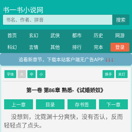
书一书小说网
搜索
首页
玄幻
武侠
都市
历史
网游
科幻
言情
其他
排行
完本
登录
追看新章节，下载本站客户端无广告APP
↓↓↓
字体
大
中
小
换手
关灯
第一卷 第86章 熟悉-《试婚娇奴》
上一章
目录
存书签
下一章
没想到，沈霓渊十分爽快，没有否认，反而
轻轻点了点头。