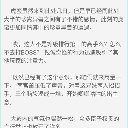
虎蛮虽然来到此处几日，但是早已经同此处
大半的珍禽异兽之间有了不错的感情，此刻的虎
蛮更加同情其中的珍禽异兽的遭遇。
“哎，这人不是等级排行第一的高手么？怎么
不去打BOSS？”钱诚奇怪的行为迅速吸引了其
他玩家的注意力。
“既然已经有了这个意识，那咱们就来商量一
下。”南宫萧压低了声音，对着这兄妹两人招招
手，三个脑袋凑成一堆，开始唧唧咕咕的出主
意。
大殿内的气氛也骤然一松，众多臣子权贵的
言行举止也放开了许多。