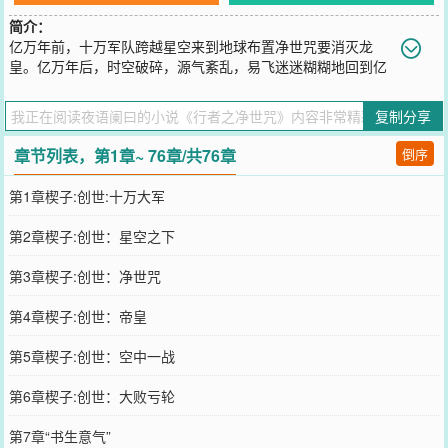
简介：
亿万年前，十万军队跨越星空来到地球布置净世咒要消灭龙
皇。亿万年后，时空破碎，源气紊乱，易飞迷迷糊糊地回到亿
万年前，以克兰·罗尔之名去填补那过去的历史。此作品没有神仙斗
法，没有各种装逼，没有后宫，没有功法，没有什么等级分明（怕后
复制分享
期崩掉了）希望大......家阅读愉快【展开】【收起】
您要是觉得《
行者之净世咒
》还不错的话请不要忘记向您QQ群和微博
章节列表，第1章~ 76章/共76章
倒序
微信里的朋友推荐哦！
第1章楔子:创世:十万大军
第2章楔子:创世：星空之下
第3章楔子:创世：净世咒
第4章楔子:创世：帝皇
第5章楔子:创世：空中一战
第6章楔子:创世：大败亏轮
第7章“书生意气”