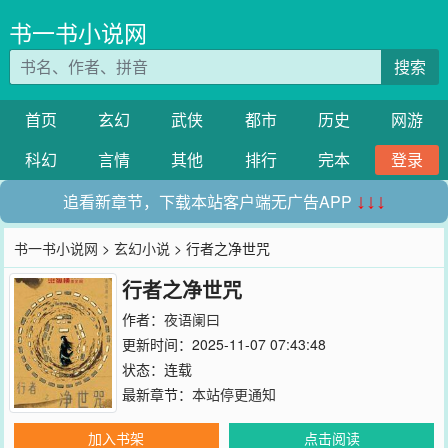
书一书小说网
搜索
首页
玄幻
武侠
都市
历史
网游
科幻
言情
其他
排行
完本
登录
追看新章节，下载本站客户端无广告APP
↓↓↓
书一书小说网
>
玄幻小说
> 行者之净世咒
行者之净世咒
作者：
夜语阑曰
更新时间：2025-11-07 07:43:48
状态：连载
最新章节：
本站停更通知
加入书架
点击阅读