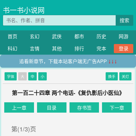
书一书小说网
搜索
首页
玄幻
武侠
都市
历史
网游
科幻
言情
其他
排行
完本
登录
追看新章节，下载本站客户端无广告APP
↓↓↓
字体
大
中
小
换手
关灯
第一百二十四章 两个电话-《复仇影后小医仙》
上一章
目录
存书签
下一章
第(1/3)页