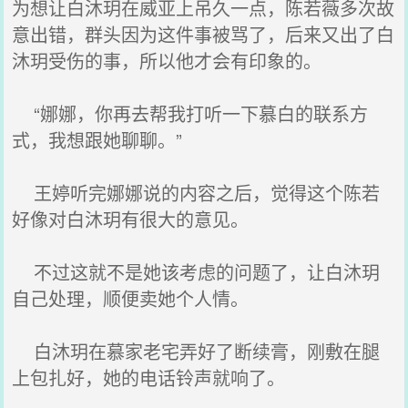
为想让白沐玥在威亚上吊久一点，陈若薇多次故
意出错，群头因为这件事被骂了，后来又出了白
沐玥受伤的事，所以他才会有印象的。
“娜娜，你再去帮我打听一下慕白的联系方
式，我想跟她聊聊。”
王婷听完娜娜说的内容之后，觉得这个陈若
好像对白沐玥有很大的意见。
不过这就不是她该考虑的问题了，让白沐玥
自己处理，顺便卖她个人情。
白沐玥在慕家老宅弄好了断续膏，刚敷在腿
上包扎好，她的电话铃声就响了。