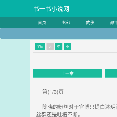
书一书小说网
首页
玄幻
武侠
都
字体
大
中
小
上一章
第(1/3)页
陈晓的粉丝对于官博只提白沐玥而
丝群还是吐槽不断。