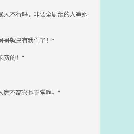
换人不行吗，非要全剧组的人等她
哥哥就只有我们了！”
费的！”
人家不高兴也正常啊。”