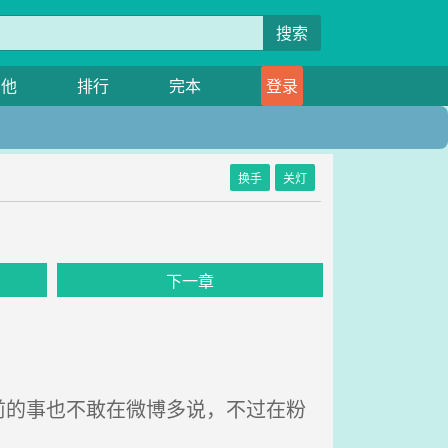
搜索
其他
排行
完本
登录
换手
关灯
下一章
的事也不敢在微博多说，不过在粉