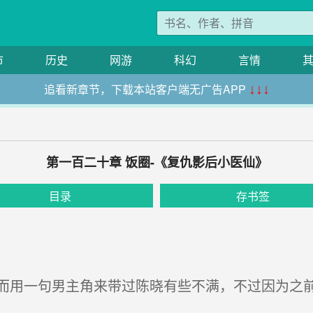
市
历史
网游
科幻
言情
追看新章节，下载本站客户端无广告APP
↓↓↓
第一百二十章 饭圈-《复仇影后小医仙》
目录
存书签
用一句男主角来带过陈晓有些不满，不过因为之前