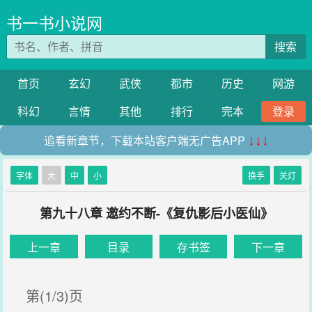
书一书小说网
搜索
首页
玄幻
武侠
都市
历史
网游
科幻
言情
其他
排行
完本
登录
追看新章节，下载本站客户端无广告APP
↓↓↓
字体
大
中
小
换手
关灯
第九十八章 邀约不断-《复仇影后小医仙》
上一章
目录
存书签
下一章
第(1/3)页