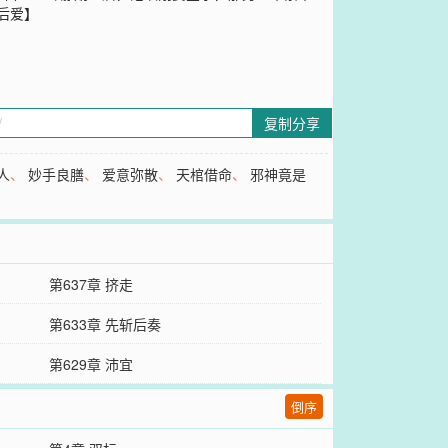
后爱】
复制分享
人
、
妙手良膳
、
爱意弥散
、
天棺借命
、
邪神竟是
第637章 挤走
第633章 先斩后奏
第629章 沛宜
倒序