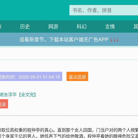
市
历史
网游
科幻
言情
追看新章节，下载本站客户端无广告APP
↓↓↓
新时间：2025-09-21 01:04:15
直达底部
章 退去浮华【全文完】
阅读
换取位高权重的程仲亭的真心。直到那个女人回国，门当户对的两个人频
那个身家千亿的男人，她低声下气的给他敬酒，程仲亭看她的眼神危险又