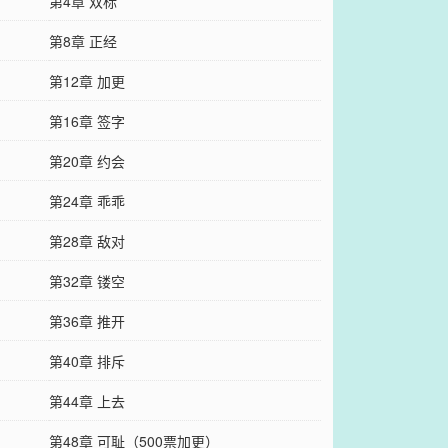
第4章 双标
第8章 正经
第12章 加更
第16章 签字
第20章 约会
第24章 乖乖
第28章 敌对
第32章 镂空
第36章 推开
第40章 排斥
第44章 上去
第48章 可耻（500票加更）