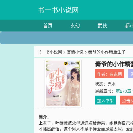
书一书小说网
首页
玄幻
武侠
都
书一书小说网
>
言情小说
> 秦爷的小作精重生了
秦爷的小作精
作者：
有点萌
更
状态：完本
最新章节：
第270章
加入书架
点击
简介：
上辈子，叶薇薇被父母逼迫嫁给秦枭，她觉得自己
才幡然醒悟，这个男人不是不懂爱而是爱太深，爱