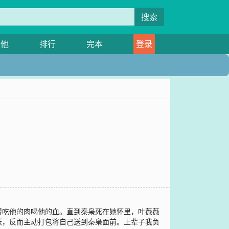
搜索
其他
排行
完本
登录
得吃他的肉喝他的血。直到秦枭死在她怀里，叶薇薇
妖，反而主动打包将自己送到秦枭面前。上辈子我负