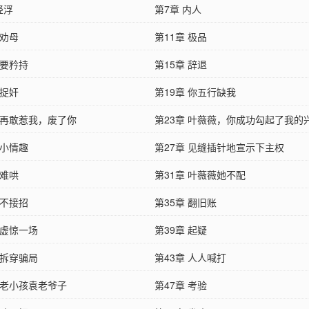
轻浮
第7章 内人
 劝母
第11章 极品
 要矜持
第15章 辞退
 捉奸
第19章 你五行缺我
章 再敢惹我，废了你
第23章 叶薇薇，你成功勾起了我的
 小情趣
第27章 见缝插针地宣示下主权
 难哄
第31章 叶薇薇她不配
 不接招
第35章 翻旧账
 虚惊一场
第39章 起疑
 拆穿骗局
第43章 人人喊打
 老小孩袁老爷子
第47章 考验