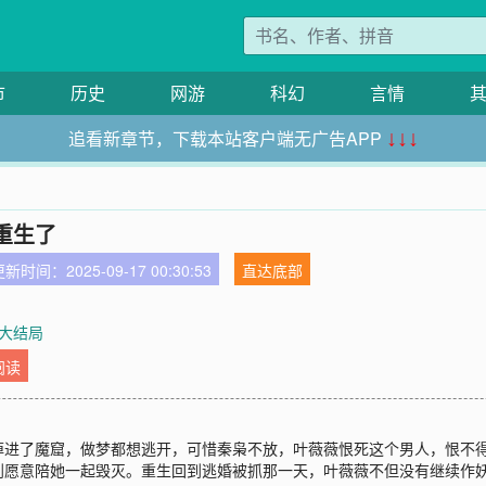
市
历史
网游
科幻
言情
追看新章节，下载本站客户端无广告APP
↓↓↓
重生了
新时间：2025-09-17 00:30:53
直达底部
 大结局
阅读
掉进了魔窟，做梦都想逃开，可惜秦枭不放，叶薇薇恨死这个男人，恨不
到愿意陪她一起毁灭。重生回到逃婚被抓那一天，叶薇薇不但没有继续作