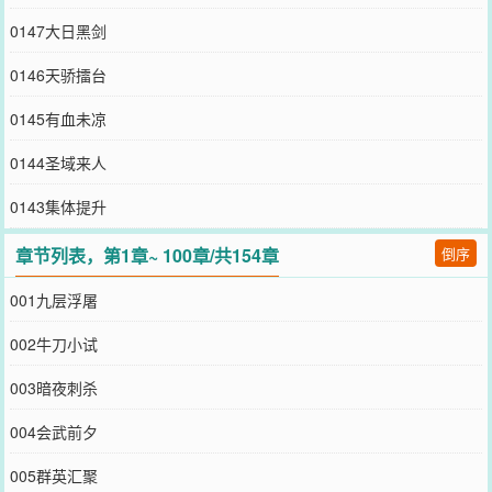
0147大日黑剑
0146天骄擂台
0145有血未凉
0144圣域来人
0143集体提升
章节列表，第1章~ 100章/共154章
倒序
001九层浮屠
002牛刀小试
003暗夜刺杀
004会武前夕
005群英汇聚