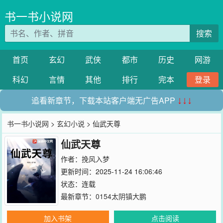
书一书小说网
搜索
首页
玄幻
武侠
都市
历史
网游
科幻
言情
其他
排行
完本
登录
追看新章节，下载本站客户端无广告APP
↓↓↓
书一书小说网
>
玄幻小说
> 仙武天尊
仙武天尊
作者：
挽风入梦
更新时间：2025-11-24 16:06:46
状态：连载
最新章节：
0154太阴镇大鹏
加入书架
点击阅读