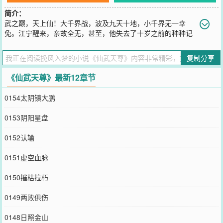
简介：
武之巅，天上仙！大千界战，波及九天十地，小千界无一幸
免。江宁醒来，亲故全无，甚至，他失去了十岁之前的种种记
忆。他是谁？来自哪里？亲人何在？只等他恢复血脉天赋，一步步提
升修为，将一切寻回。
复制分享
您要是觉得《
仙武天尊
》还不错的话请不要忘记向您QQ群和微博微信
里的朋友推荐哦！
《仙武天尊》最新12章节
0154太阴镇大鹏
0153阴阳星盘
0152认输
0151虚空血脉
0150摧枯拉朽
0149两败俱伤
0148日照金山