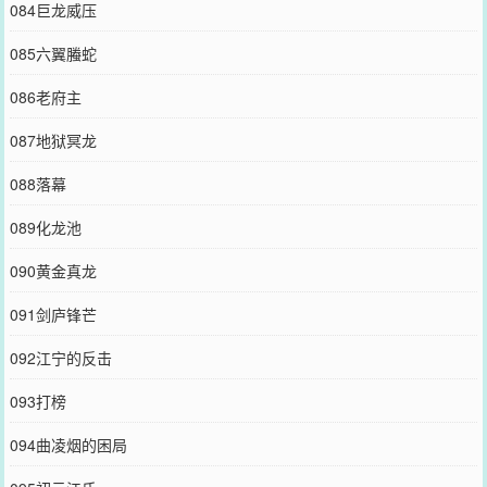
084巨龙威压
085六翼螣蛇
086老府主
087地狱冥龙
088落幕
089化龙池
090黄金真龙
091剑庐锋芒
092江宁的反击
093打榜
094曲凌烟的困局