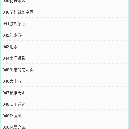
039初云来人
040前往试炼空间
041激烈争夺
042江少游
043追杀
044宗门嫡系
045失态的南明炎
046大丰收
047横推无阻
048法王遁逃
049赵凌风
050风雷之翼