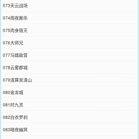
073天云战场
074雨夜厮杀
075肉身毁灭
076大师兄
077马踏敌营
078云雾郡城
079清算吴清山
080金龙城
081时九灵
082白衣罗刹
083暗夜幽冥