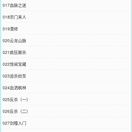
017血脉之迷
018宗门来人
019潜修
020云龙山脉
021疯狂厮杀
022惊闻宝藏
023追杀纷至
024血洒枫林
025反杀（一）
026反杀（二）
027剑瞳入门