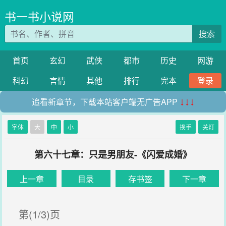
书一书小说网
搜索
首页
玄幻
武侠
都市
历史
网游
科幻
言情
其他
排行
完本
登录
追看新章节，下载本站客户端无广告APP
↓↓↓
字体
大
中
小
换手
关灯
第六十七章：只是男朋友-《闪爱成婚》
上一章
目录
存书签
下一章
第(1/3)页