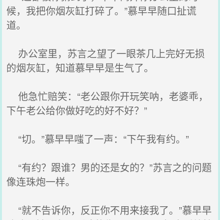
候，我把你烟灰缸打碎了。”慕早早随口扯谎
道。
办公室里，苏言之望了一眼茶几上完好无损
的烟灰缸，知道慕早早是生气了。
他急忙赔笑：“老公跟你开玩笑呐，老婆乖，
下午老公给你做好吃的好不好？”
“切。”慕早早嗤了一声：“下午我有约。”
“有约？跟谁？男的还是女的？”苏言之的问题
像连珠炮一样。
“就不告诉你，反正你不用来接我了。”慕早早