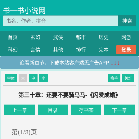
书一书小说网
搜索
首页
玄幻
武侠
都市
历史
网游
科幻
言情
其他
排行
完本
登录
追看新章节，下载本站客户端无广告APP
↓↓↓
字体
大
中
小
换手
关灯
第三十章：还要不要骑马马-《闪爱成婚》
上一章
目录
存书签
下一章
第(1/3)页