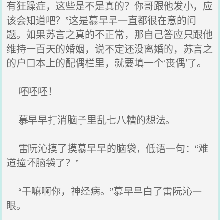
有狂躁症，这些是不是真的？你哥跟他发小，应
该会知道吧？”这是慕早早一直都很在意的问
题。如果苏言之真的不正常，那自己答应只跟他
维持一百天的婚姻，说不定还没离婚的，苏言之
的户口本上的配偶栏里，就要填一个‘丧偶’了。
呸呸呸！
慕早早打消脑子里乱七八糟的想法。
雷阮沁摸了摸慕早早的脑袋，低语一句：“难
道撞坏脑袋了？”
“干嘛啊你，神经病。”慕早早白了雷阮沁一
眼。