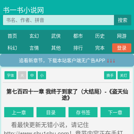
书一书小说网
搜索
首页
玄幻
武侠
都市
历史
网游
科幻
言情
其他
排行
完本
登录
追看新章节，下载本站客户端无广告APP
↓↓↓
字体
大
中
小
换手
关灯
第七百四十一章 我终于到家了（大结局）-《盗天仙
途》
上一章
目录
存书签
下一章
看最快更新无错小说，请记住
http://www.shu1shu.com！章节内容正在手打