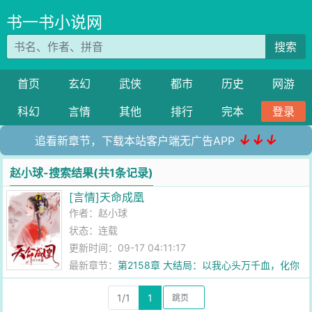
书一书小说网
搜索
首页
玄幻
武侠
都市
历史
网游
科幻
言情
其他
排行
完本
登录
↓↓↓
追看新章节，下载本站客户端无广告APP
赵小球-搜索结果(共1条记录)
[言情]天命成凰
作者：
赵小球
状态：连载
更新时间：09-17 04:11:17
最新章节：
第2158章 大结局：以我心头万千血，化你
眼尾一点红
1/1
1