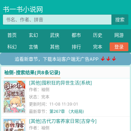
书一书小说网
搜索
首页
玄幻
武侠
都市
历史
网游
科幻
言情
其他
排行
完本
登录
↓↓↓
追看新章节，下载本站客户端无广告APP
袖侧-搜索结果(共8条记录)
[其他]囤积狂的异世生活[系统]
作者：
袖侧
状态：完本
更新时间：11-08 11:39:01
最新章节：
第267章 （大结局)
[其他]古代刀客养家日常[古穿今]
作者：
袖侧