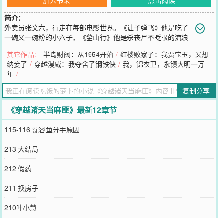
简介：
外卖员张文六，行走在每部电影世界。《让子弹飞》他是吃了
一碗又一碗粉的小六子；《釜山行》他是杀丧尸不眨眼的流浪
汉大叔；《罪恶都市》他是不愿意被毁容的帅气警员；《我不是药
其它作品：
半岛财阀：从1954开始
/
红楼败家子：我贾宝玉，又想
神》他是身患绝症的黄毛。《明日战记》、《唐人街探案》、《长津
纳妾了
/
穿越漫威：我夺舍了钢铁侠
/
我，锦衣卫，永镇大明一万
湖》、《水门桥》、《红海行动》、《新世界》、《无间道》、《大
年
/
话西游》、《西游伏魔》、《熔炉》、《国产凌凌漆》、《叶问》、
《西西里的美丽传说》、《红楼梦》、《水浒传》、《三国演义》、
复制分享
《西游记》、《死亡教室》、《绝地求生》、《喜剧之王》。。。。
您要是觉得《
穿越诸天当麻匪
》还不错的话请不要忘记向您QQ群和微
《穿越诸天当麻匪》最新12章节
博微信里的朋友推荐哦！
115-116 沈容鱼分手原因
213 大结局
212 假药
211 换房子
210叶小慧