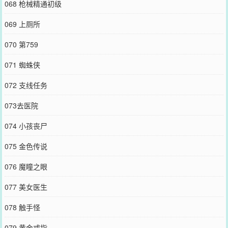
068 枪械精通初级
069 上厕所
070 第759
071 蜘蛛侠
072 支线任务
073去医院
074 小孩丧尸
075 金色传说
076 魔瞳之眼
077 美女医生
078 触手怪
079 黄金戒指