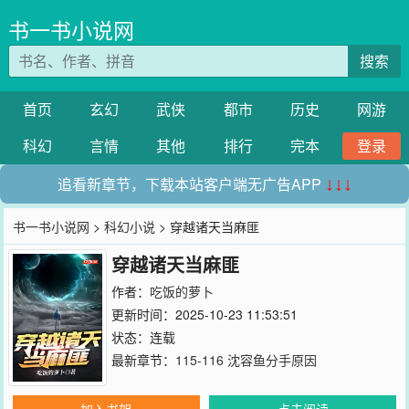
书一书小说网
搜索
首页
玄幻
武侠
都市
历史
网游
科幻
言情
其他
排行
完本
登录
追看新章节，下载本站客户端无广告APP
↓↓↓
书一书小说网
>
科幻小说
> 穿越诸天当麻匪
穿越诸天当麻匪
作者：
吃饭的萝卜
更新时间：2025-10-23 11:53:51
状态：连载
最新章节：
115-116 沈容鱼分手原因
加入书架
点击阅读