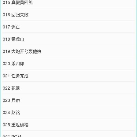
015 真假黄四郎
016 回归失败
017 逃亡
018 猛虎山
019 大炮开兮轰他娘
020 杀四郎
021 任务完成
022 花姐
023 兵痞
024 赵铭
025 重返碉楼
026 BGM