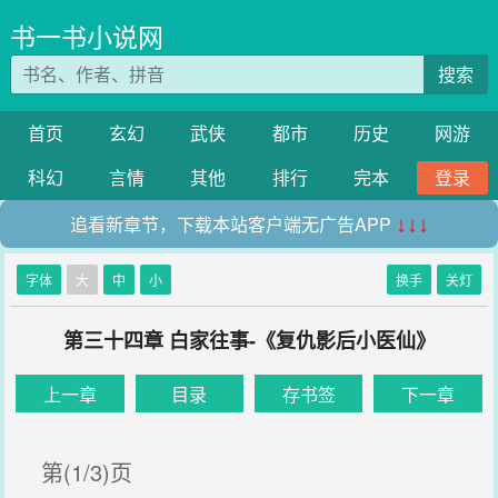
书一书小说网
搜索
首页
玄幻
武侠
都市
历史
网游
科幻
言情
其他
排行
完本
登录
追看新章节，下载本站客户端无广告APP
↓↓↓
字体
大
中
小
换手
关灯
第三十四章 白家往事-《复仇影后小医仙》
上一章
目录
存书签
下一章
第(1/3)页