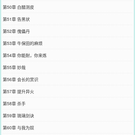
第50章 白醋测皮
第51章 告黑状
第52章 傀儡丹
第53章 牛保田的麻烦
第54章 你能耐，你来炼
第55章 妙哉
第56章 会长的赏识
第57章 提升异火
第58章 杀手
第59章 琉璃剑诀
第60章 与我为奴