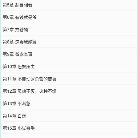
第5章 刮目相看
第6章 有钱就是爷
第7章 拍苍蝇
第8章 这毒我能解
第9章 微露本事
第10章 恶奴压主
第11章 不能动罗总管的苦衷
第12章 灵魂不灭，火种不熄
第13章 不着急
第14章 白送
第15章 小试身手