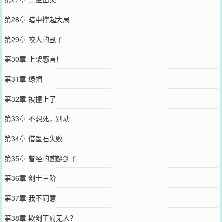
第28章 暗中撑起大局
第29章 咬人的虱子
第30章 上架感言！
第31章 绿帽
第32章 被撞上了
第33章 不想死，别动
第34章 借墨石失败
第35章 曾经的麒麟剑子
第36章 剑士三阶
第37章 我不同意
第38章 欺剑王府无人？