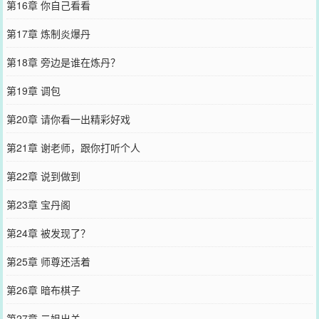
第16章 你自己看看
第17章 炼制炎爆丹
第18章 旁边是谁在炼丹？
第19章 调包
第20章 请你看一出精彩好戏
第21章 谢老师，跟你打听个人
第22章 说到做到
第23章 宝丹阁
第24章 被发现了？
第25章 师尊还活着
第26章 暗布棋子
第27章 二姐出关