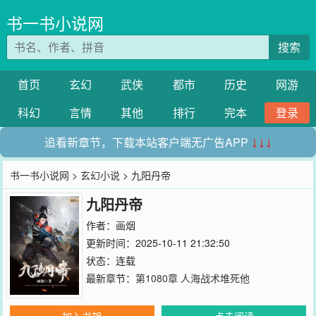
书一书小说网
搜索
首页
玄幻
武侠
都市
历史
网游
科幻
言情
其他
排行
完本
登录
追看新章节，下载本站客户端无广告APP
↓↓↓
书一书小说网
>
玄幻小说
> 九阳丹帝
九阳丹帝
作者：
画烟
更新时间：2025-10-11 21:32:50
状态：连载
最新章节：
第1080章 人海战术堆死他
加入书架
点击阅读