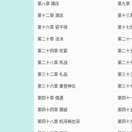
第八章 镇压
第九章
第十二章 酒店
第十三
第十六章 容不得
第十七
第二十章 法决
第二十
第二十四章 欢宴
第二十
第二十八章 死战
第二十
第三十二章 礼品
第三十
第三十六章 重登神位
第三十
第四十章 偶遇
第四十
第四十四章 猜疑
第四十
第四十八章 机深祸也深
第四十