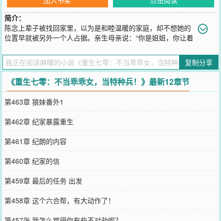
简介：
陈念上辈子被找回家里，以为是和睦温暖的家庭，却不想她的
位置早就被另外一个人占据。亲生母亲说：“你是姐姐，你让着
妹妹怎么了？”亲生父亲说：“陈念，你这孩子怎么一点都不争气？”哥
哥们说：“陈念，你哪里比得上小芸？”最后，陈念被绑着上了手术
复制分享
台，给那个抢了自己位置的养女纪芸换肾。重生回来后，陈念明白
了。什么骨肉亲情？什么家庭的温暖？她都不要了！这辈子，她只想
《重生七零：不当乖乖女，当特种兵！》最新12章节
过好自己的日子，让纪家人都滚得远远的！谁知，陈念转身就撞见了
老熟人，和他并肩作战，惺惺相惜。他说：“陈念，你值得这世上所有
第463章 狼妹番外1
的珍贵。”
您要是觉得《
重生七零：不当乖乖女，当特种兵！
》还不错的话请不
第462章 纪家暴露重生
要忘记向您QQ群和微博微信里的朋友推荐哦！
第461章 纪朗的内容
第460章 纪家的信
第459章 最后的任务 出发
第458章 这个六合帮，有大动作了！
第457张 我怎么觉得你有些不对劲呢？