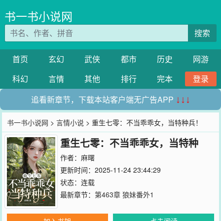
书一书小说网
搜索
首页
玄幻
武侠
都市
历史
网游
科幻
言情
其他
排行
完本
登录
追看新章节，下载本站客户端无广告APP
↓↓↓
书一书小说网
>
言情小说
> 重生七零：不当乖乖女，当特种兵！
重生七零：不当乖乖女，当特种
兵！
作者：
麻曙
更新时间：2025-11-24 23:44:29
状态：连载
最新章节：
第463章 狼妹番外1
加入书架
点击阅读