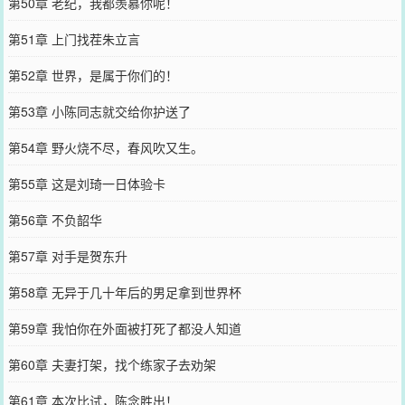
第50章 老纪，我都羡慕你呢！
第51章 上门找茬朱立言
第52章 世界，是属于你们的！
第53章 小陈同志就交给你护送了
第54章 野火烧不尽，春风吹又生。
第55章 这是刘琦一日体验卡
第56章 不负韶华
第57章 对手是贺东升
第58章 无异于几十年后的男足拿到世界杯
第59章 我怕你在外面被打死了都没人知道
第60章 夫妻打架，找个练家子去劝架
第61章 本次比试，陈念胜出！