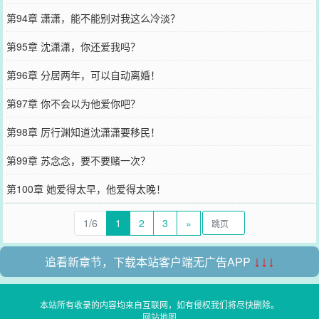
第94章 潇潇，能不能别对我这么冷淡？
第95章 沈潇潇，你还爱我吗？
第96章 分居两年，可以自动离婚！
第97章 你不会以为他爱你吧？
第98章 厉行渊知道沈潇潇要移民！
第99章 苏念念，要不要赌一次？
第100章 她爱得太早，他爱得太晚！
1/6
1
2
3
»
追看新章节，下载本站客户端无广告APP
↓↓↓
本站所有收录的内容均来自互联网，如有侵权我们将尽快删除。
网站地图