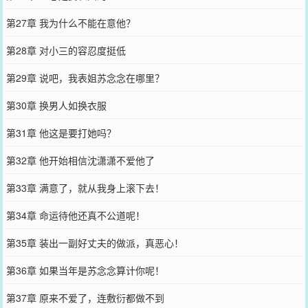
第27章 我为什么不能在意他？
第28章 对小三的容忍度挺低
第29章 说吧，我表姐苏念念在哪里？
第30章 换男人如换衣服
第31章 他这是要打她吗？
第32章 他开始相信沈潇潇不爱他了
第33章 满意了，就从我身上滚下去！
第34章 命运待他还真不公道呢！
第35章 装出一副好丈夫的做派，真恶心！
第36章 如果当年是苏念念算计你呢！
第37章 原来不爱了，连敷衍都做不到