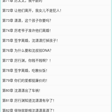
第71章 厉太太，我不脏的
第72章 让他们离开，我女儿不是犯人！
第73章 潇潇，这个孩子你要吗？
第74章 厉老爷子准许他们离婚！
第75章 签字离婚，沈潇潇打掉孩子！
第76章 为什么要和沈叔验DNA？
第77章 厉行渊，你贱不贱啊？！
第78章 签字离婚，吃散伙饭！
第79章 你们的爱都挺廉价的！
第80章 沈潇潇出了车祸！
第81章 厉行渊知道沈潇潇有孕了！
第82章 很快就能喝沈潇潇喜酒了！