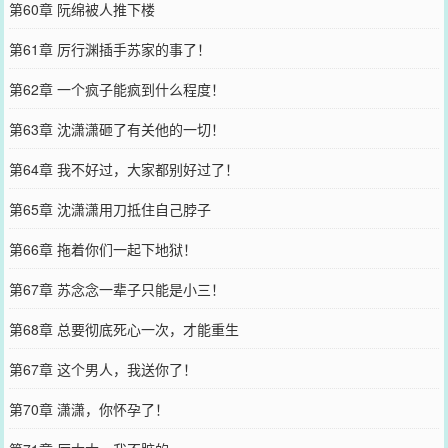
第60章 阮绵被人推下楼
第61章 厉行渊插手苏家的事了！
第62章 一个疯子能疯到什么程度！
第63章 沈潇潇砸了有关他的一切！
第64章 我不好过，大家都别好过了！
第65章 沈潇潇用刀抵住自己脖子
第66章 拖着你们一起下地狱！
第67章 苏念念一辈子只能是小三！
第68章 总要彻底死心一次，才能重生
第67章 这个男人，我送你了！
第70章 潇潇，你怀孕了！