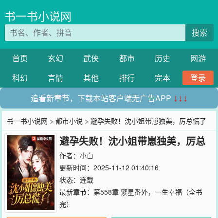
书一书小说网
搜索
首页
玄幻
武侠
都市
历史
网游
科幻
言情
其他
排行
完本
登录
追看新章节，下载本站客户端无广告APP
↓↓↓
书一书小说网
>
都市小说
> 避孕失败！沈小姐带崽独美，厉总慌了
避孕失败！沈小姐带崽独美，厉总
慌了
作者：
小白
更新时间：2025-11-12 01:40:16
状态：连载
最新章节：
第558章 繁星番外，一生幸福（全书
完）