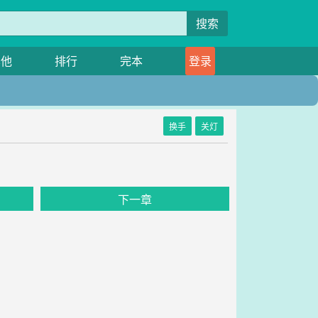
搜索
其他
排行
完本
登录
换手
关灯
下一章