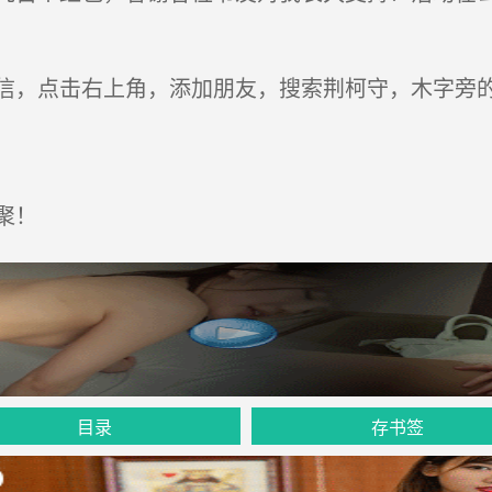
，点击右上角，添加朋友，搜索荆柯守，木字旁
聚！
目录
存书签