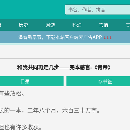
市
历史
网游
科幻
言情
追看新章节，下载本站客户端无广告APP
↓↓↓
和我共同再走几步——完本感言-《青帝》
目录
存书签
有些放松。
长的一本，二年八个月，六百三十万字。
但也有许多收获。