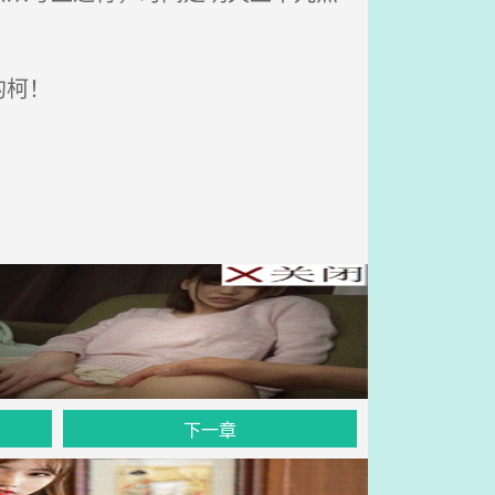
的柯！
下一章